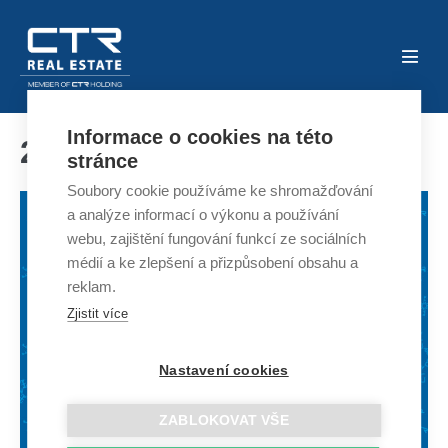
Skip
to
content
Menu
Toggl
Informace o cookies na této
24. 12. 2024
stránce
Soubory cookie používáme ke shromažďování
a analýze informací o výkonu a používání
webu, zajištění fungování funkcí ze sociálních
médií a ke zlepšení a přizpůsobení obsahu a
reklam.
Zjistit více
Nastavení cookies
ZABLOKOVAT VŠE