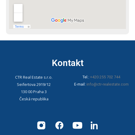
Kontakt
CTR Real Estate s.r.o.
Tel.:
+420 255 702 744
Seifertova 2919/12
E-mail:
info@ctr-realestate.com
130 00 Praha 3
Česká republika